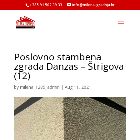
+385 91 502 39 33
info@milena-gradnja.hr
Poslovno stambena
zgrada Danzas – Štrigova
(12)
by
milena_1285_admin
|
Aug 11, 2021