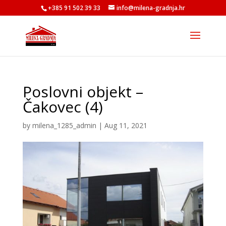
+385 91 502 39 33
info@milena-gradnja.hr
Poslovni objekt –
Čakovec (4)
by
milena_1285_admin
|
Aug 11, 2021