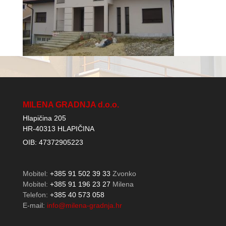
MILENA GRADNJA d.o.o.
Hlapičina 205
HR-40313 HLAPIČINA
OIB: 47372905223
Mobitel:
+385 91 502 39 33
Zvonko
Mobitel:
+385 91 196 23 27
Milena
Telefon:
+385 40 573 058
E-mail:
info@milena-gradnja.hr