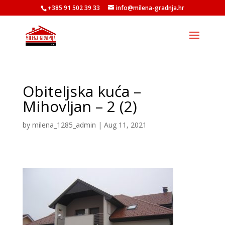
+385 91 502 39 33
info@milena-gradnja.hr
Obiteljska kuća –
Mihovljan – 2 (2)
by
milena_1285_admin
|
Aug 11, 2021