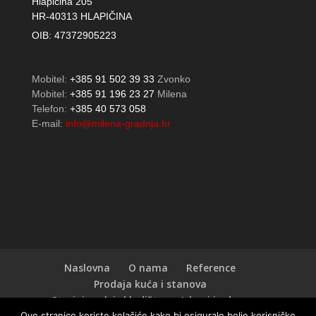
Hlapičina 205
HR-40313 HLAPIČINA
OIB: 47372905223
Mobitel:
+385 91 502 39 33
Zvonko
Mobitel:
+385 91 196 23 27
Milena
Telefon:
+385 40 573 058
E-mail:
info@milena-gradnja.hr
Naslovna
O nama
Reference
Prodaja kuća i stanova
Strojni park i skladište
Iskopi i odvoz
Ove stranice koriste kolačiće kako bi osigurale bolje korisničko