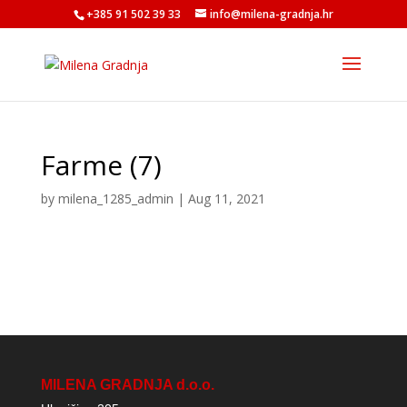
+385 91 502 39 33
info@milena-gradnja.hr
Farme (7)
by
milena_1285_admin
|
Aug 11, 2021
MILENA GRADNJA d.o.o.