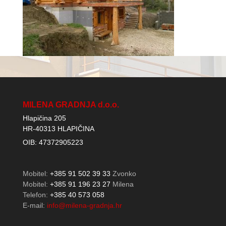
MILENA GRADNJA d.o.o.
Hlapičina 205
HR-40313 HLAPIČINA
OIB: 47372905223
Mobitel:
+385 91 502 39 33
Zvonko
Mobitel:
+385 91 196 23 27
Milena
Telefon:
+385 40 573 058
E-mail:
info@milena-gradnja.hr