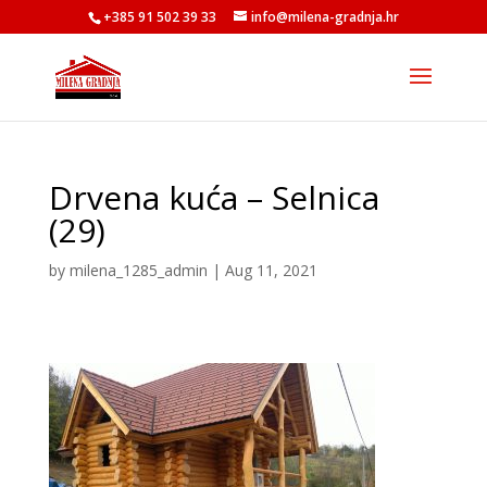
+385 91 502 39 33
info@milena-gradnja.hr
Drvena kuća – Selnica
(29)
by
milena_1285_admin
|
Aug 11, 2021