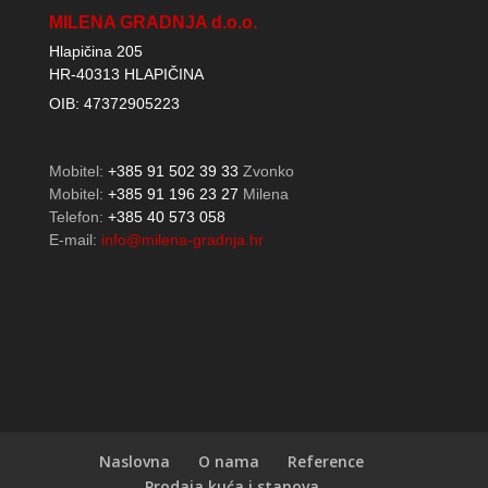
MILENA GRADNJA d.o.o.
Hlapičina 205
HR-40313 HLAPIČINA
OIB: 47372905223
Mobitel:
+385 91 502 39 33
Zvonko
Mobitel:
+385 91 196 23 27
Milena
Telefon:
+385 40 573 058
E-mail:
info@milena-gradnja.hr
Naslovna
O nama
Reference
Prodaja kuća i stanova