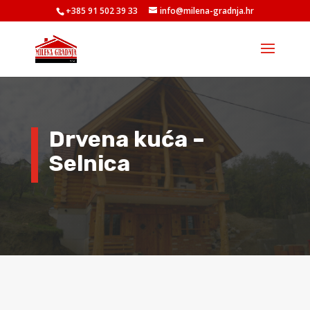
+385 91 502 39 33
info@milena-gradnja.hr
Drvena kuća –
Selnica