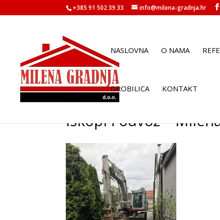
+385 91 502 39 33
info@milena-gradnja.hr
NASLOVNA
O NAMA
REF
DROBILICA
KONTAKT
Iskopi i odvoz – Milen