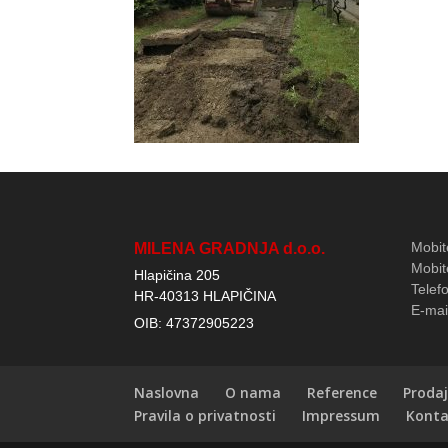
Mobit
MILENA GRADNJA d.o.o.
Mobit
Hlapičina 205
Telef
HR-40313 HLAPIČINA
E-mai
OIB: 47372905223
Naslovna
O nama
Reference
Prodaj
Pravila o privatnosti
Impressum
Konta