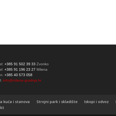
el:
+385 91 502 39 33
Zvonko
el:
+385 91 196 23 27
Milena
on:
+385 40 573 058
l:
info@milena-gradnja.hr
a kuća i stanova
Strojni park i skladište
Iskopi i odvoz
kt