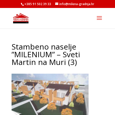
+385 91 502 39 33
info@milena-gradnja.hr
Stambeno naselje
”MILENIUM” – Sveti
Martin na Muri (3)